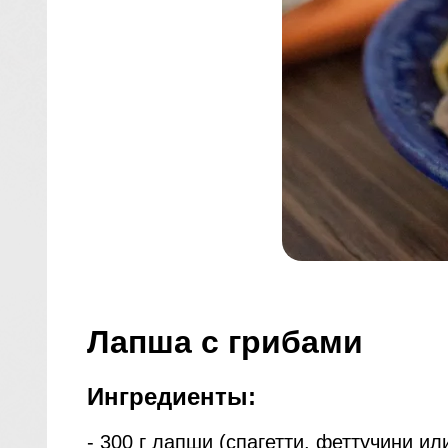
Лапша с грибами
Ингредиенты:
- 300 г лапши (спагетти, феттучини и