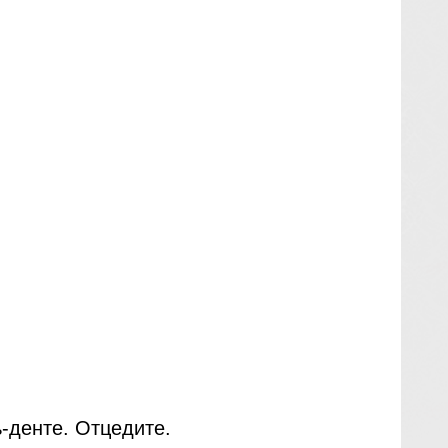
-денте. Отцедите.