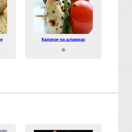
се
Капрезе на шпажках