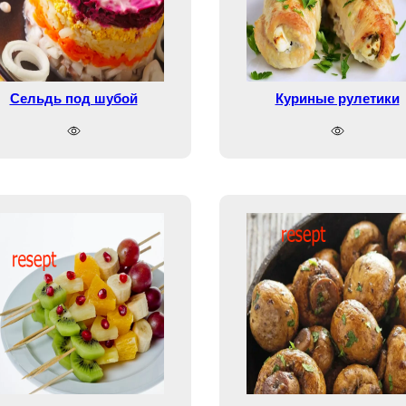
Сельдь под шубой
Куриные рулетики