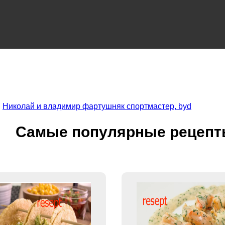
|
Николай и владимир фартушняк спортмастер, byd
Самые популярные рецепт